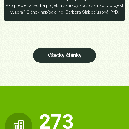
Ako prebieha tvorba projektu záhrady a ako záhradný projekt
vyzerá? Článok napísala Ing. Barbora Slabeciusová, PhD.
Všetky články
273