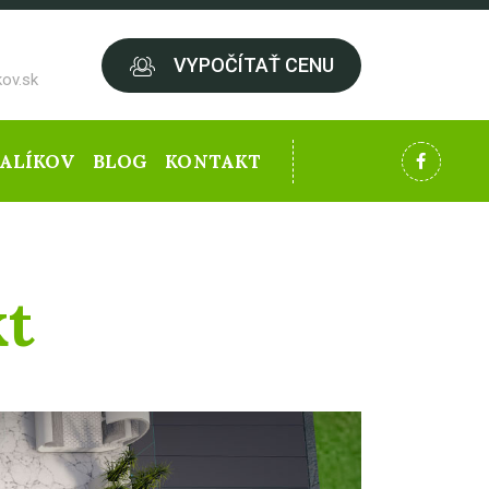
VYPOČÍTAŤ CENU
ov.sk
BALÍKOV
BLOG
KONTAKT
kt