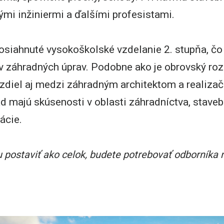
ými inžiniermi a ďalšími profesistami.
osiahnuté vysokoškolské vzdelanie 2. stupňa, čo 
ov záhradných úprav. Podobne ako je obrovský ro
rozdiel aj medzi záhradným architektom a realiz
ad majú skúsenosti v oblasti záhradníctva, staveb
zácie.
u postaviť ako celok, budete potrebovať odborníka n