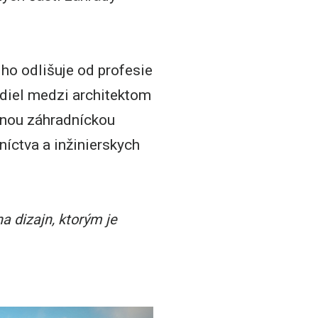
ho odlišuje od profesie
zdiel medzi architektom
ačnou záhradníckou
níctva a inžinierskych
a dizajn, ktorým je