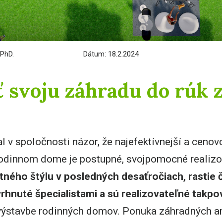
 PhD.
Dátum: 18.2.2024
ť svoju záhradu do rúk
 v spoločnosti názor, že najefektívnejší a ceno
rodinnom dome je postupné, svojpomocné realizo
ného štýlu v posledných desaťročiach, rastie 
rhnuté špecialistami a sú realizovateľné takpo
i výstavbe rodinných domov. Ponuka záhradných ar