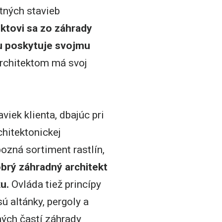
tných stavieb
ktovi sa zo záhrady
mu poskytuje svojmu
rchitektom má svoj
iek klienta, dbajúc pri
chitektonickej
ozná sortiment rastlín,
brý záhradný architekt
u.
Ovláda tiež princípy
 altánky, pergoly a
ných častí záhrady