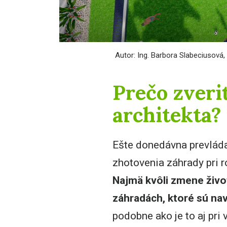
Autor: Ing. Barbora Slabeciusová,
Prečo zveri
architekta?
Ešte donedávna prevládal
zhotovenia záhrady pri 
Najmä kvôli zmene život
záhradách, ktoré sú nav
podobne ako je to aj pr