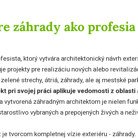
re záhrady ako profesia
ofesista, ktorý vytvára architektonický návrh exte
e projekty pre realizáciu nových alebo revitalizá
 zelené strechy, átriá, záhrady, ale aj mestské pa
t pri svojej práci aplikuje vedomosti z oblasti 
 vytvorená záhradným architektom je nielen funk
tarostlivo vybraných a prepojených živých a neži
 je tvorcom kompletnej vízie exteriéru - záhrady