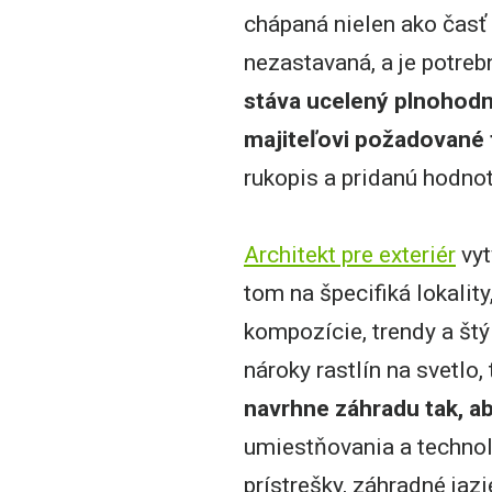
chápaná nielen ako časť 
nezastavaná, a je potreb
stáva ucelený plnohodn
majiteľovi požadované 
rukopis a pridanú hodnot
Architekt pre exteriér
vyt
tom na špecifiká lokalit
kompozície, trendy a št
nároky rastlín na svetlo
navrhne záhradu tak, a
umiestňovania a technol
prístrešky, záhradné jaz