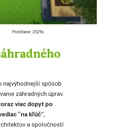
Prečítané: 2529x
 záhradného
vo najvýhodnejší spôsob
vanie záhradných úprav.
čoraz viac dopyt po
vediac “na kľúč”
,
chitektov a spoločností