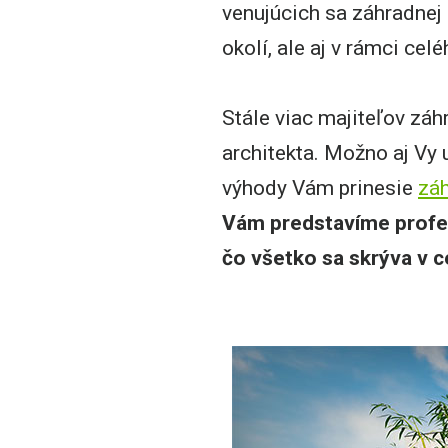
venujúcich sa záhradnej a
okolí, ale aj v rámci cel
Stále viac majiteľov záh
architekta. Možno aj Vy 
výhody Vám prinesie
záh
Vám predstavíme profes
čo všetko sa skrýva v ce