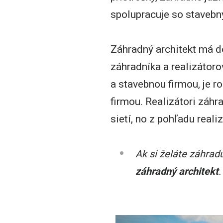
spolupracuje so stavebn
Záhradný architekt má d
záhradníka a realizátor
a stavebnou firmou, je 
firmou. Realizátori záhr
sietí, no z pohľadu reali
Ak si želáte záhrad
záhradný architekt
.