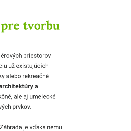
 pre tvorbu
riérových priestorov
ciu už existujúcich
rky alebo rekreačné
architektúry a
čné, ale aj umelecké
vých prvkov.
. Záhrada je vďaka nemu