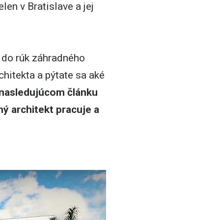
len v Bratislave a jej
y do rúk záhradného
chitekta a pýtate sa aké
nasledujúcom článku
ý architekt pracuje a