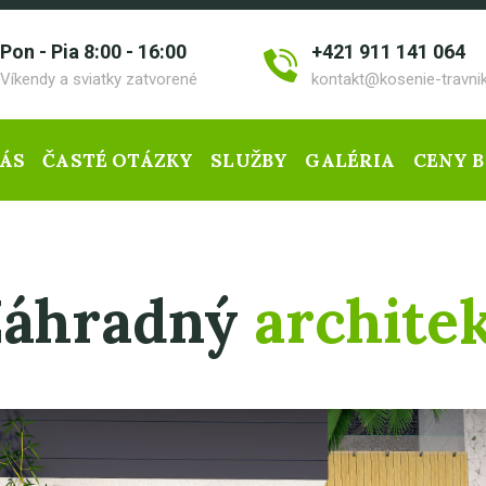
Pon - Pia 8:00 - 16:00
+421 911 141 064
Víkendy a sviatky zatvorené
kontakt@kosenie-travnik
NÁS
ČASTÉ OTÁZKY
SLUŽBY
GALÉRIA
CENY 
Záhradný
archite