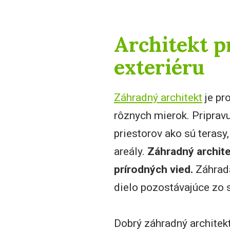
Architekt p
exteriéru
Záhradný architekt
je pr
rôznych mierok. Pripravuj
priestorov ako sú terasy,
areály.
Záhradný architek
prírodných vied.
Záhrada
dielo pozostávajúce zo s
Dobrý záhradný architekt