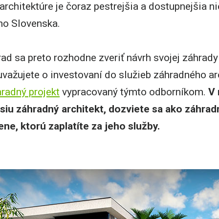
rchitektúre je čoraz pestrejšia a dostupnejšia nie
ého Slovenska.
rad sa preto rozhodne zveriť návrh svojej záhrad
uvažujete o investovaní do služieb záhradného ar
radný projekt
vypracovaný týmto odborníkom.
V 
iu záhradný architekt, dozviete sa ako záhradn
ne, ktorú zaplatíte za jeho služby.