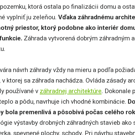
pozemku, ktorá ostala po finalizácii domu a osta
né vyplniť ju zeleňou.
Vďaka záhradnému archite
otný priestor, ktorý podobne ako interiér do
funkcie.
Záhrada vytvorená dobrým záhradným a
u.
vára návrh záhrady vždy na mieru a podľa požiadav
y, v ktorej sa záhrada nachádza. Ovláda zásady ar
ýly používané v
záhradnej architektúre
. Dokonale p
, teplo a pôdu, navrhuje ich vhodné kombinácie.
Do
by bola premenlivá a pôsobivá počas celého rok
ógie výstavby drobných záhradných stavieb ako sú
ierka, spevnené plochy, schody. Pri návrhu staveb